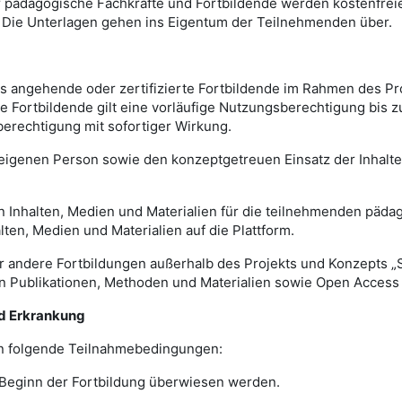
ür pädagogische Fachkräfte und Fortbildende werden kostenfreie
. Die Unterlagen gehen ins Eigentum der Teilnehmenden über.
als angehende oder zertifizierte Fortbildende im Rahmen des Pr
rtbildende gilt eine vorläufige Nutzungsberechtigung bis zum 
rechtigung mit sofortiger Wirkung.
 eigenen Person sowie den konzeptgetreuen Einsatz der Inhalte
von Inhalten, Medien und Materialien für die teilnehmenden päd
lten, Medien und Materialien auf die Plattform.
für andere Fortbildungen außerhalb des Projekts und Konzepts „
n Publikationen, Methoden und Materialien sowie Open Access 
nd Erkrankung
ten folgende Teilnahmebedingungen:
or Beginn der Fortbildung überwiesen werden.