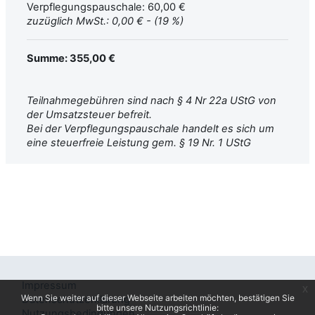
Verpflegungspauschale: 60,00 €
zuzüglich MwSt.: 0,00 € - (19 %)
Summe: 355,00 €
Teilnahmegebühren sind nach § 4 Nr 22a UStG von
der Umsatzsteuer befreit.
Bei der Verpflegungspauschale handelt es sich um
eine steuerfreie Leistung gem. § 19 Nr. 1 UStG
Impressum
x
Wenn Sie weiter auf dieser Webseite arbeiten möchten, bestätigen Sie
Datenschutzerklärung
bitte unsere Nutzungsrichtlinie:
Nutzungsbedingungen